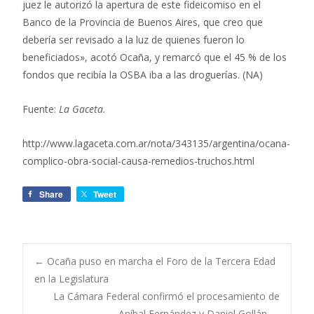
juez le autorizó la apertura de este fideicomiso en el
Banco de la Provincia de Buenos Aires, que creo que
debería ser revisado a la luz de quienes fueron lo
beneficiados», acotó Ocaña, y remarcó que el 45 % de los
fondos que recibía la OSBA iba a las droguerías. (NA)
Fuente:
La Gaceta.
http://www.lagaceta.com.ar/nota/343135/argentina/ocana-
complico-obra-social-causa-remedios-truchos.html
Share
Tweet
←
Ocaña puso en marcha el Foro de la Tercera Edad
en la Legislatura
Navegación de
La Cámara Federal confirmó el procesamiento de
Aníbal Fernández y Daniel Gollán
→