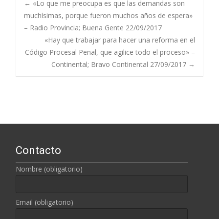
←
«Lo que me preocupa es que las demandas son
muchísimas, porque fueron muchos años de espera»
Navegación de
– Radio Provincia; Buena Gente 22/09/2017
«Hay que trabajar para hacer una reforma en el
entradas
Código Procesal Penal, que agilice todo el proceso» –
Continental; Bravo Continental 27/09/2017
→
Contacto
Nombre (obligatorio)
Email (obligatorio)