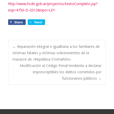
http://www.hcdn.gob.ar/proyectos/textoCompleto.jsp?
exp=4750-D-2013&tipo=LEY
Share
Tweet
←
Reparación integral e igualitaria a los familiares de
víctimas fatales y víctimas sobrevivientes de la
Navegación de
masacre de «República Cromañón»
Modificación al Código Penal tendiente a declarar
entradas
imprescriptibles los delitos cometidos por
funcionarios públicos
→