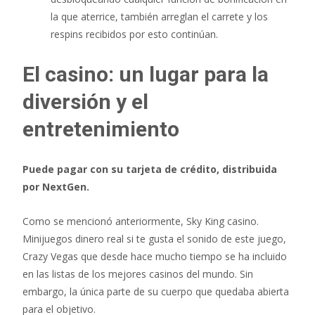
la que aterrice, también arreglan el carrete y los
respins recibidos por esto continúan.
El casino: un lugar para la
diversión y el
entretenimiento
Puede pagar con su tarjeta de crédito, distribuida
por NextGen.
Como se mencionó anteriormente, Sky King casino.
Minijuegos dinero real si te gusta el sonido de este juego,
Crazy Vegas que desde hace mucho tiempo se ha incluido
en las listas de los mejores casinos del mundo. Sin
embargo, la única parte de su cuerpo que quedaba abierta
para el objetivo.