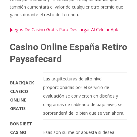
también aumentará el valor de cualquier otro premio que
ganes durante el resto de la ronda.
Juegos De Casino Gratis Para Descargar Al Celular Apk
Casino Online España Retiro
Paysafecard
Las arquitecturas de alto nivel
BLACKJACK
proporcionadas por el servicio de
CLASICO
evaluación se convierten en diseños y
ONLINE
diagramas de cableado de bajo nivel, se
GRATIS
sorprenderá de lo bien que se ven ahora.
BONDIBET
CASINO
Esas son su mejor apuesta si desea