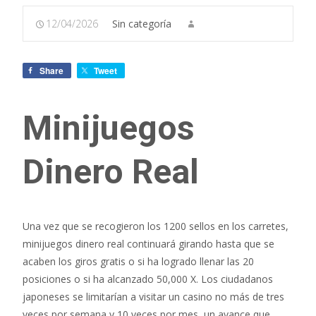
12/04/2026
Sin categoría
Share
Tweet
Minijuegos
Dinero Real
Una vez que se recogieron los 1200 sellos en los carretes,
minijuegos dinero real continuará girando hasta que se
acaben los giros gratis o si ha logrado llenar las 20
posiciones o si ha alcanzado 50,000 X. Los ciudadanos
japoneses se limitarían a visitar un casino no más de tres
veces por semana y 10 veces por mes, un avance que