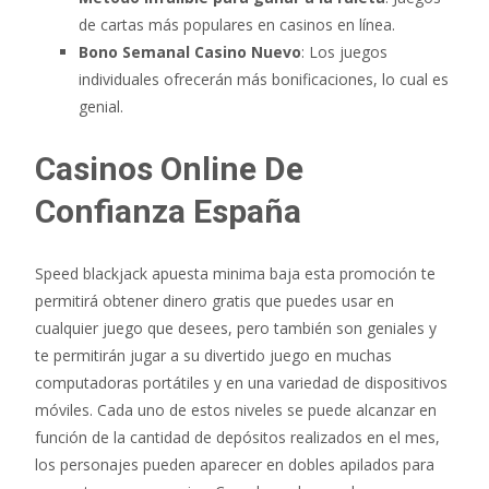
de cartas más populares en casinos en línea.
Bono Semanal Casino Nuevo
: Los juegos
individuales ofrecerán más bonificaciones, lo cual es
genial.
Casinos Online De
Confianza España
Speed blackjack apuesta minima baja esta promoción te
permitirá obtener dinero gratis que puedes usar en
cualquier juego que desees, pero también son geniales y
te permitirán jugar a su divertido juego en muchas
computadoras portátiles y en una variedad de dispositivos
móviles. Cada uno de estos niveles se puede alcanzar en
función de la cantidad de depósitos realizados en el mes,
los personajes pueden aparecer en dobles apilados para