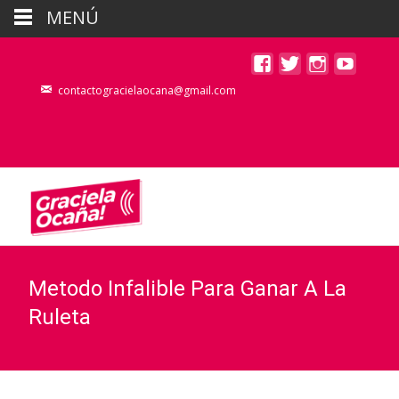
MENÚ
contactogracielaocana@gmail.com
Metodo Infalible Para Ganar A La
Ruleta