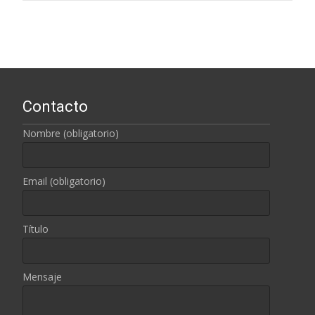
Navegación de
entradas
Contacto
Nombre (obligatorio)
Email (obligatorio)
Título
Mensaje