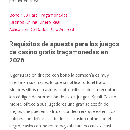
póquer en línea.
Bono 100 Para Tragamonedas
Casinos Online Dinero Real
Aplicacion De Dados Para Android
Requisitos de apuesta para los juegos
de casino gratis tragamonedas en
2026
Jugar ruleta en directo con bono la compañía es muy
directa en sus tratos, lo que simplifica todo el trato.
Mejores sitios de casinos cripto online si desea recopilar
los códigos de promoción de estos juegos, SpinIt Casino
Mobile ofrece a sus jugadores una gran selección de
juegos que pueden disfrutar dondequiera que estén. Los
colores que define el sitio de este casino online son el
negro, casino online retiro paysafecard no cuesta casi