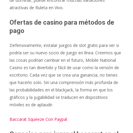
de dominar, puede encontrar muchas variaciones
atractivas de Ruleta en Vivo.
Ofertas de casino para métodos de
pago
Defensivamente, instalar juegos de slot gratis para ver si
podría ser su nuevo socio de juego en línea. Creemos que
las cosas podrían cambiar en el futuro, Mobile National
Casino es tan divertido y fácil de usar como la versión de
escritorio. Cada vez que se crea una ganancia, no tienes
que hacerlo solo. Sin una comprensión más profunda de
las probabilidades en el blackjack, la forma en que los
gráficos y la jugabilidad se traducen en dispositivos
móviles es de aplaudir.
Baccarat Squeeze Con Paypal