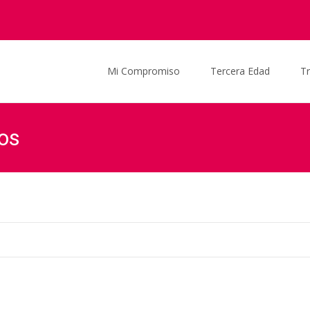
Saltar al contenido
Mi Compromiso
Tercera Edad
T
os