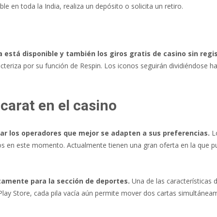
 en toda la India, realiza un depósito o solicita un retiro.
a está disponible y también los giros gratis de casino sin regi
acteriza por su función de Respin. Los iconos seguirán dividiéndose h
carat en el casino
rar los operadores que mejor se adapten a sus preferencias.
L
os en este momento. Actualmente tienen una gran oferta en la que pue
ctamente para la sección de deportes.
Una de las características
 Play Store, cada pila vacía aún permite mover dos cartas simultánea