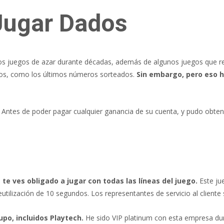
Jugar Dados
s juegos de azar durante décadas, además de algunos juegos que reco
cos, como los últimos números sorteados.
Sin embargo, pero eso 
Antes de poder pagar cualquier ganancia de su cuenta, y pudo obtener
ue te ves obligado a jugar con todas las líneas del juego.
Este ju
tilización de 10 segundos. Los representantes de servicio al cliente 
po, incluidos Playtech.
He sido VIP platinum con esta empresa dur