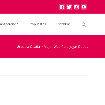
Buscar
ransparencia
Propuestas
Escribime
por:
Graciela Ocaña
>
Mejor Web Para Jugar Dados