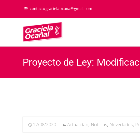
contactogracielaocana@gmail.com
Proyecto de Ley: Modificac
12/08/2020
Actualidad
,
Noticias
,
Novedades
,
Pr