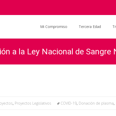
Saltar al contenido
Mi Compromiso
Tercera Edad
T
ión a la Ley Nacional de Sangre
Graciela Ocaña
>
Actualidad
>
Noticias
>
Proyecto d
oyectos
,
Proyectos Legislativos
COVID-19
,
Donación de plasma
,