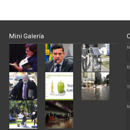
Mini Galería
N
E
T
M