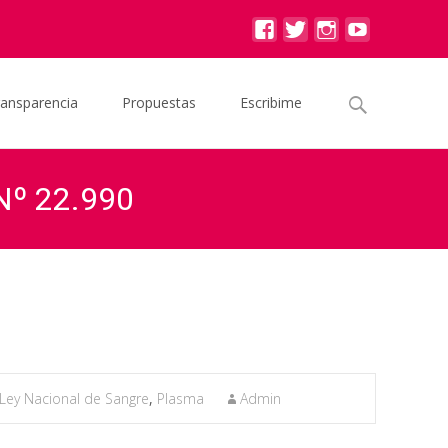
Buscar
ransparencia
Propuestas
Escribime
por:
 Nº 22.990
e Ley: Modificación a la Ley Nacional de Sangre Nº 22.990
Ley Nacional de Sangre
,
Plasma
Admin