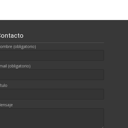
Contacto
ombre (obligatorio)
mail (obligatorio)
ítulo
ensaje