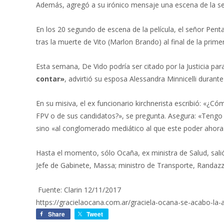
Además, agregó a su irónico mensaje una escena de la segu
En los 20 segundo de escena de la película, el señor Pentan
tras la muerte de Vito (Marlon Brando) al final de la prime
Esta semana, De Vido podría ser citado por la Justicia par
contar»
, advirtió su esposa Alessandra Minnicelli durante 
En su misiva, el ex funcionario kirchnerista escribió: «
FPV o de sus candidatos?», se pregunta. Asegura: «Tengo m
sino «al conglomerado mediático al que este poder ahora
Hasta el momento, sólo Ocaña, ex ministra de Salud, salió 
Jefe de Gabinete, Massa; ministro de Transporte, Randazz
Fuente: Clarin 12/11/2017
https://gracielaocana.com.ar/graciela-ocana-se-acabo-la-
Share
Tweet