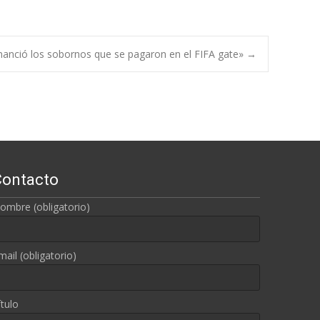
inanció los sobornos que se pagaron en el FIFA gate»
→
Contacto
ombre (obligatorio)
mail (obligatorio)
ítulo