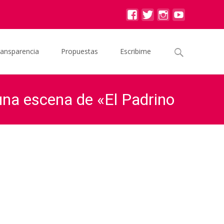
Buscar
ransparencia
Propuestas
Escribime
por:
una escena de «El Padrino
ela Ocaña a Julio de Vido con una escena de «El Padrino II»