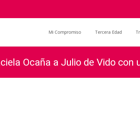
Saltar al contenido
Mi Compromiso
Tercera Edad
T
aciela Ocaña a Julio de Vido con 
raciela Ocaña
>
Actualidad
>
Noticias
>
La irónica respuesta de Graci