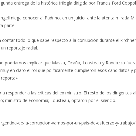
nda entrega de la histórica trilogía dirigida por Francis Ford Coppol
geli niega conocer al Padrino, en un juicio, ante la atenta mirada Mic
ra parte.
a contar todo lo que sabe respecto a la corrupción durante el kirchne
un reportaje radial.
¿Cómo podríamos explicar que Massa, Ocaña, Lousteau y Randazzo fuer
uy en claro el rol que políticamente cumplieron esos candidatos y pa
 reporta».
a responder a las críticas del ex ministro. El resto de los dirigente
o; ministro de Economía; Lousteau, optaron por el silencio.
argentina-de-la-corrupcion-vamos-por-un-pais-de-esfuerzo-y-trabajo/