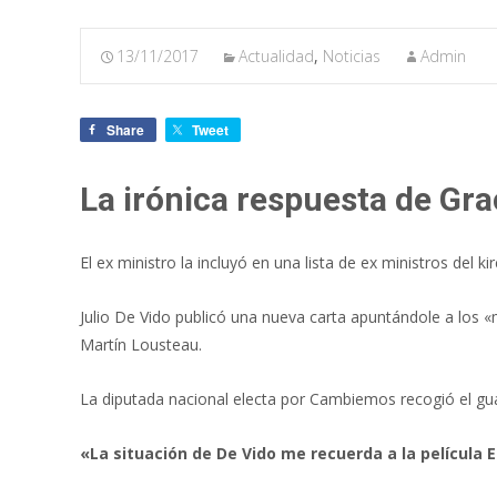
13/11/2017
Actualidad
,
Noticias
Admin
Share
Tweet
La irónica respuesta de Gra
El ex ministro la incluyó en una lista de ex ministros del k
Julio De Vido publicó una nueva carta apuntándole a los «
Martín Lousteau.
La diputada nacional electa por Cambiemos recogió el guan
«La situación de De Vido me recuerda a la película El