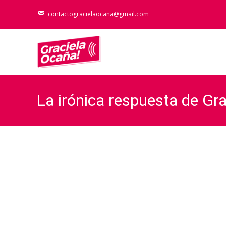
contactogracielaocana@gmail.com
La irónica respuesta de Gr
II»
G