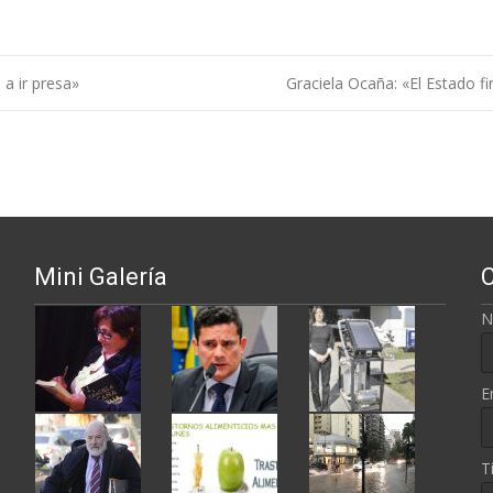
 a ir presa»
Graciela Ocaña: «El Estado f
ntradas
Mini Galería
N
E
T