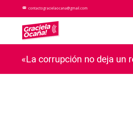
contactogracielaocana@gmail.com
«La corrupción no deja un 
Rivadavia 1/12/2020
Graciela Oca