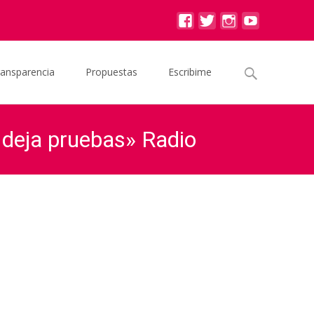
Buscar
ransparencia
Propuestas
Escribime
por:
o deja pruebas» Radio
cho oculto que no deja pruebas» Radio Rivadavia 1/12/2020