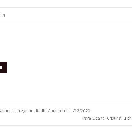
min
/abajo
lmente irregular» Radio Continental 1/12/2020
tar
Para Ocaña, Cristina Kir
ntradas
uir