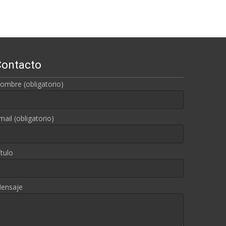
Contacto
ombre (obligatorio)
mail (obligatorio)
ítulo
ensaje