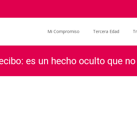
Saltar al contenido
Mi Compromiso
Tercera Edad
T
recibo: es un hecho oculto que n
ña
>
Actualidad
>
Audio
>
«La corrupción no deja un recibo: es un he