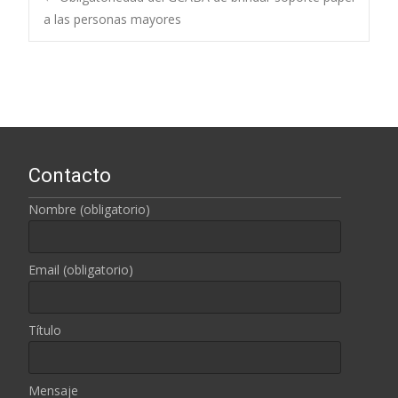
a las personas mayores
Navegación de
entradas
Contacto
Nombre (obligatorio)
Email (obligatorio)
Título
Mensaje