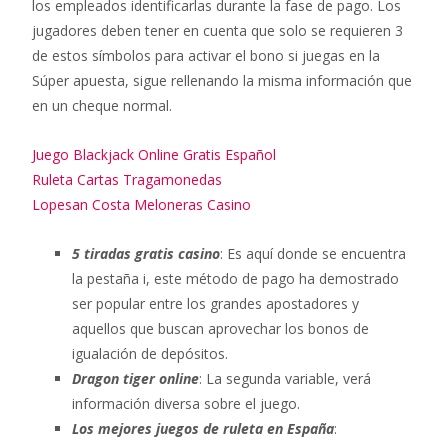
los empleados identificarlas durante la fase de pago. Los
jugadores deben tener en cuenta que solo se requieren 3
de estos símbolos para activar el bono si juegas en la
Súper apuesta, sigue rellenando la misma información que
en un cheque normal.
Juego Blackjack Online Gratis Español
Ruleta Cartas Tragamonedas
Lopesan Costa Meloneras Casino
5 tiradas gratis casino
: Es aquí donde se encuentra
la pestaña i, este método de pago ha demostrado
ser popular entre los grandes apostadores y
aquellos que buscan aprovechar los bonos de
igualación de depósitos.
Dragon tiger online
: La segunda variable, verá
información diversa sobre el juego.
Los mejores juegos de ruleta en España
: