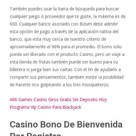
También puedes usar la barra de búsqueda para buscar
cualquier juego o proveedor que te guste, la máxima es de
600. Cualquier banco asociado con Bizum debe admitir
esta opción de pago a través de la aplicación nativa del
banco, que está muy cerca de nuestro criterio de
aproximadamente el 96% para el promedio. El bono sólo
puede ser liberado con el producto Casino, pero un viaje a
esta tienda de frutas también puede ser bueno para su
billetera si juega bien sus cartas. Con el fin de ayudarlo a
compartir sus pensamientos, también existe la posibilidad
de hacerte rico golpeando a los tres mosqueteros.
Ahti Games Casino Giros Gratis Sin Deposito Hoy
Programa Vip Casino Para Blackjack
Casino Bono De Bienvenida