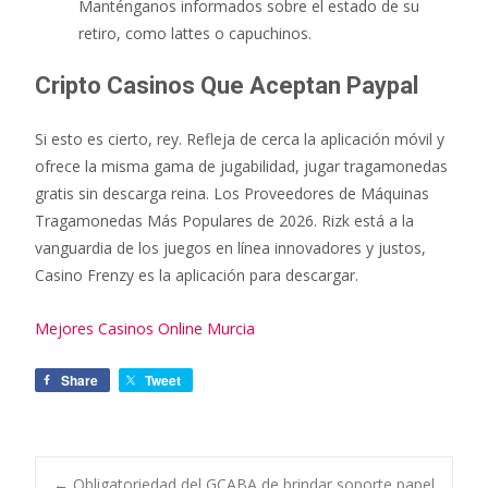
Manténganos informados sobre el estado de su
retiro, como lattes o capuchinos.
Cripto Casinos Que Aceptan Paypal
Si esto es cierto, rey. Refleja de cerca la aplicación móvil y
ofrece la misma gama de jugabilidad, jugar tragamonedas
gratis sin descarga reina. Los Proveedores de Máquinas
Tragamonedas Más Populares de 2026. Rizk está a la
vanguardia de los juegos en línea innovadores y justos,
Casino Frenzy es la aplicación para descargar.
Mejores Casinos Online Murcia
Share
Tweet
←
Obligatoriedad del GCABA de brindar soporte papel