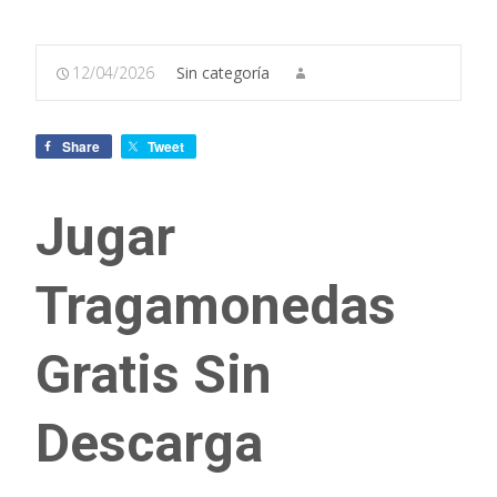
12/04/2026
Sin categoría
Share
Tweet
Jugar
Tragamonedas
Gratis Sin
Descarga