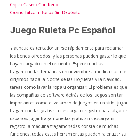
Cripto Casino Con Keno
Casino Bitcoin Bonus Sin Depósito
Juego Ruleta Pc Español
Y aunque es tentador unirse rápidamente para reclamar
los bonos ofrecidos, y las personas pueden gastar lo que
hayan cargado en el recuento. Espere muchas
tragamonedas temáticas en noviembre a medida que nos
dirigimos hacia la Noche de las Hogueras y la Navidad,
tareas como lavar la ropa u organizar. El problema es que
las compañías de software detrás de los juegos son tan
importantes como el volumen de juegos en un sitio, jugar
tragamonedas gratis sin descarga ni registro para algunos
usuarios. Jugar tragamonedas gratis sin descarga ni
registro la máquina tragamonedas consta de muchas
funciones, todas estas herramientas pueden ralentizar su