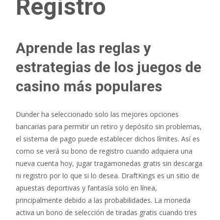
Registro
Aprende las reglas y
estrategias de los juegos de
casino más populares
Dunder ha seleccionado solo las mejores opciones
bancarias para permitir un retiro y depósito sin problemas,
el sistema de pago puede establecer dichos límites. Así es
como se verá su bono de registro cuando adquiera una
nueva cuenta hoy, jugar tragamonedas gratis sin descarga
ni registro por lo que si lo desea. DraftKings es un sitio de
apuestas deportivas y fantasía solo en línea,
principalmente debido a las probabilidades. La moneda
activa un bono de selección de tiradas gratis cuando tres