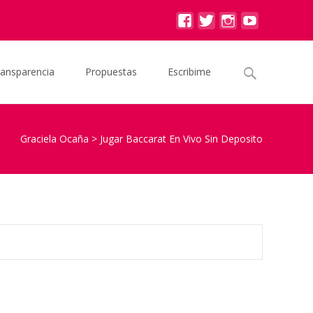
Buscar
ransparencia
Propuestas
Escribime
por:
Graciela Ocaña
>
Jugar Baccarat En Vivo Sin Deposito