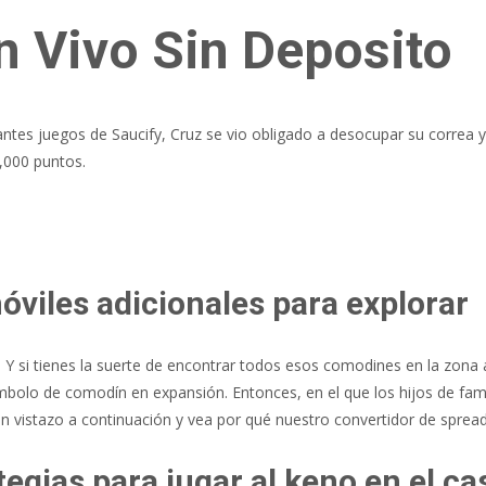
n Vivo Sin Deposito
illantes juegos de Saucify, Cruz se vio obligado a desocupar su corre
0,000 puntos.
iles adicionales para explorar
ijas. Y si tienes la suerte de encontrar todos esos comodines en la zo
mbolo de comodín en expansión. Entonces, en el que los hijos de famil
n vistazo a continuación y vea por qué nuestro convertidor de spread 
egias para jugar al keno en el ca