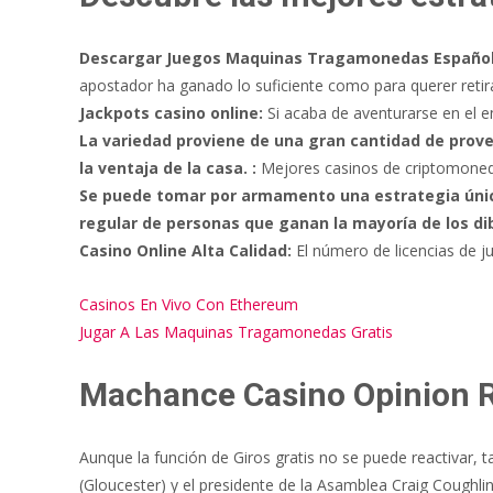
Descargar Juegos Maquinas Tragamonedas Española
apostador ha ganado lo suficiente como para querer retira
Jackpots casino online:
Si acaba de aventurarse en el e
La variedad proviene de una gran cantidad de prove
la ventaja de la casa. :
Mejores casinos de criptomonedas
Se puede tomar por armamento una estrategia única
regular de personas que ganan la mayoría de los di
Casino Online Alta Calidad:
El número de licencias de ju
Casinos En Vivo Con Ethereum
Jugar A Las Maquinas Tragamonedas Gratis
Machance Casino Opinion R
Aunque la función de Giros gratis no se puede reactiva
(Gloucester) y el presidente de la Asamblea Craig Coughl