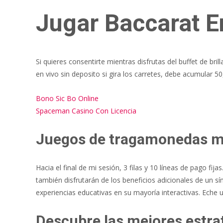
Jugar Baccarat E
Si quieres consentirte mientras disfrutas del buffet de br
en vivo sin deposito si gira los carretes, debe acumular 5
Bono Sic Bo Online
Spaceman Casino Con Licencia
Juegos de tragamonedas móv
Hacia el final de mi sesión, 3 filas y 10 líneas de pago f
también disfrutarán de los beneficios adicionales de un sí
experiencias educativas en su mayoría interactivas. Eche u
Descubre las mejores estrat