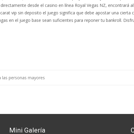
 directamente desde el casino en línea Royal Vegas NZ, encontrará a
carat vip sin deposito el juego significa que debe apostar una cierta 
as en el juego base sean suficientes para reponer tu bankroll. Disfr
a las personas mayores
ntradas
Mini Galería