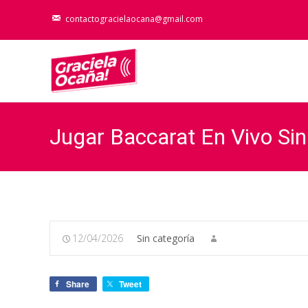
contactogracielaocana@gmail.com
Jugar Baccarat En Vivo Sin
12/04/2026
Sin categoría
Share
Tweet