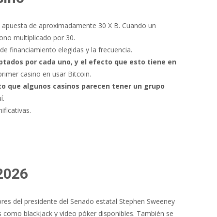
 de apuesta de aproximadamente 30 X B. Cuando un
ono multiplicado por 30.
e financiamiento elegidas y la frecuencia.
tados por cada uno, y el efecto que esto tiene en
rimer casino en usar Bitcoin.
to que algunos casinos parecen tener un grupo
í.
ificativas.
2026
res del presidente del Senado estatal Stephen Sweeney
es como blackjack y video póker disponibles. También se