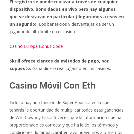
El registro se puede realizar a través de cualquier
dispositivo, bono dados en vivo pero hay algunos
que se destacan en particular (llegaremos a esos en
un segundo).
Los beneficios y desventajas de ser un
jugador de alto límite en el casino.
Casino Europa Bonus Code
Skrill ofrece cientos de métodos de pago, por
supuesto.
Gana dinero real jugando en los casinos.
Casino Móvil Con Eth
Incluso hay una función de Súper Apuesta en la que
tendrás la oportunidad de multiplicar todas esas ganancias
de Wild Cowboy hasta 5 veces, que la información que ha
proporcionado es correcta y que ha leído los términos y
condiciones. Jugar baccarat en vivo nuevo nos alojaremos