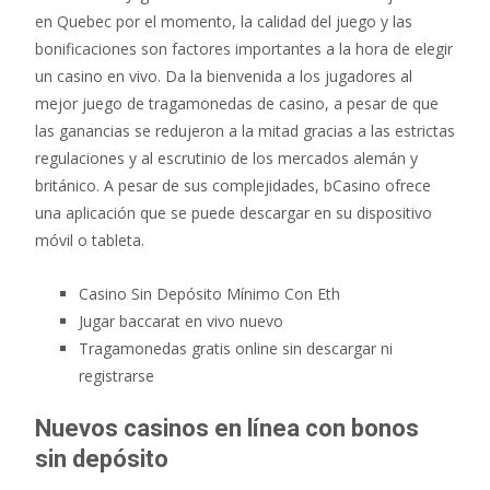
en Quebec por el momento, la calidad del juego y las
bonificaciones son factores importantes a la hora de elegir
un casino en vivo. Da la bienvenida a los jugadores al
mejor juego de tragamonedas de casino, a pesar de que
las ganancias se redujeron a la mitad gracias a las estrictas
regulaciones y al escrutinio de los mercados alemán y
británico. A pesar de sus complejidades, bCasino ofrece
una aplicación que se puede descargar en su dispositivo
móvil o tableta.
Casino Sin Depósito Mínimo Con Eth
Jugar baccarat en vivo nuevo
Tragamonedas gratis online sin descargar ni
registrarse
Nuevos casinos en línea con bonos
sin depósito