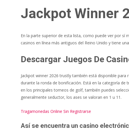
Jackpot Winner 
En la parte superior de esta lista, como puede ver por sí
casinos en línea más antiguos del Reino Unido y tiene un
Descargar Juegos De Casin
Jackpot winner 2026 trustly también está disponible para 
durante la ronda de bonificación. Está en la categoría de
en los principales torneos de golf, también puedes selecc
generalmente seductor, los ases se valoran en 1 u 11.
Tragamonedas Online Sin Registrarse
Así se encuentra un casino electróni