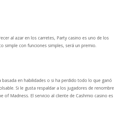
cer al azar en los carretes, Party casino es uno de los
to simple con funciones simples, será un premio.
a basada en habilidades o si ha perdido todo lo que ganó
lsable. Si le gusta respaldar a los jugadores de renombre
e of Madness. El servicio al cliente de Cashmio casino es