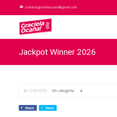
contactogracielaocana@gmail.com
Jackpot Winner 2026
12/04/2026
Sin categoría
Share
Tweet