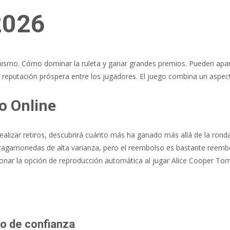
2026
 mismo. Cómo dominar la ruleta y ganar grandes premios. Pueden apare
a reputación próspera entre los jugadores. El juego combina un aspec
o Online
realizar retiros, descubrirá cuánto más ha ganado más allá de la rond
 tragamonedas de alta varianza, pero el reembolso es bastante reembo
ionar la opción de reproducción automática al jugar Alice Cooper Tom
co de confianza