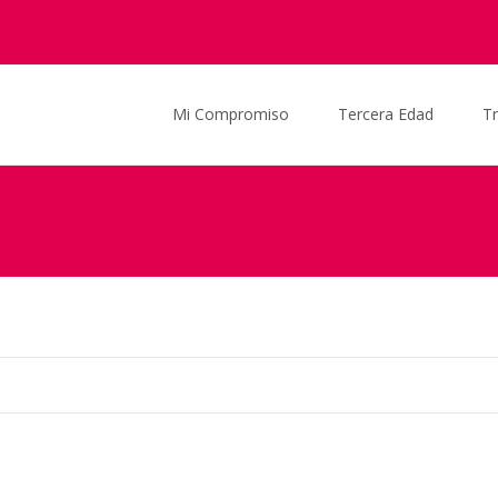
Saltar al contenido
Mi Compromiso
Tercera Edad
T