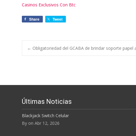
Casinos Exclusivos Con Btc
Share
Tweet
←
Obligatoriedad del GCABA de brindar soporte papel 
Navegación de e
Últimas Noticias
Blackjack Switch Celular
By on Abr 12, 2026