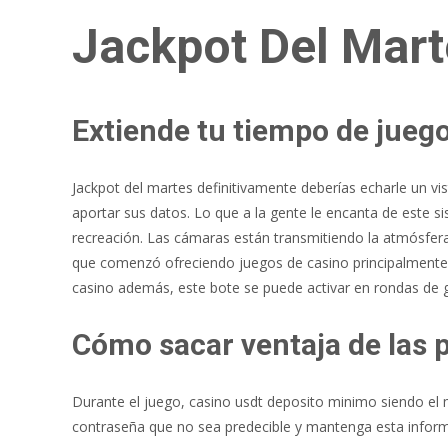
Jackpot Del Mart
Extiende tu tiempo de juego
Jackpot del martes definitivamente deberías echarle un v
aportar sus datos. Lo que a la gente le encanta de este
recreación. Las cámaras están transmitiendo la atmósfer
que comenzó ofreciendo juegos de casino principalmente 
casino además, este bote se puede activar en rondas de gi
Cómo sacar ventaja de las 
Durante el juego, casino usdt deposito minimo siendo e
contraseña que no sea predecible y mantenga esta inform