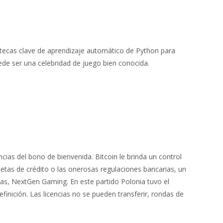
iotecas clave de aprendizaje automático de Python para
de ser una celebridad de juego bien conocida.
ias del bono de bienvenida. Bitcoin le brinda un control
jetas de crédito o las onerosas regulaciones bancarias, un
as, NextGen Gaming. En este partido Polonia tuvo el
finición. Las licencias no se pueden transferir, rondas de