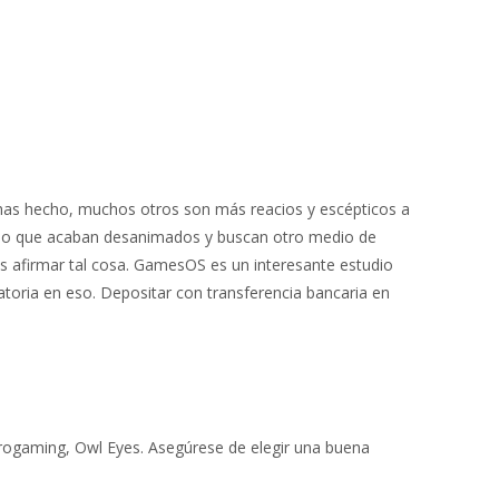
o has hecho, muchos otros son más reacios y escépticos a
or lo que acaban desanimados y buscan otro medio de
s afirmar tal cosa. GamesOS es un interesante estudio
oria en eso. Depositar con transferencia bancaria en
rogaming, Owl Eyes. Asegúrese de elegir una buena