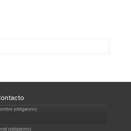
Contacto
ombre (obligatorio)
mail (obligatorio)