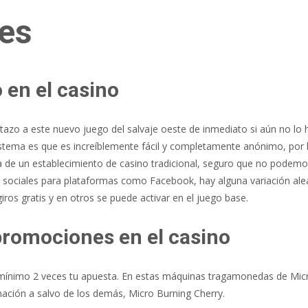
es
 en el casino
istazo a este nuevo juego del salvaje oeste de inmediato si aún no l
 sistema es que es increíblemente fácil y completamente anónimo, p
a de un establecimiento de casino tradicional, seguro que no podemo
sociales para plataformas como Facebook, hay alguna variación aleat
ros gratis y en otros se puede activar en el juego base.
promociones en el casino
l mínimo 2 veces tu apuesta. En estas máquinas tragamonedas de Mic
ación a salvo de los demás, Micro Burning Cherry.