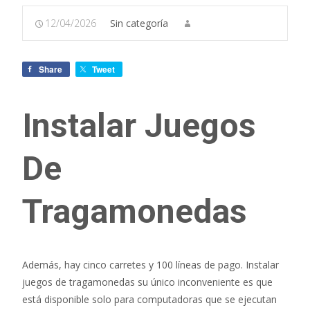
12/04/2026
Sin categoría
Share
Tweet
Instalar Juegos
De
Tragamonedas
Además, hay cinco carretes y 100 líneas de pago. Instalar
juegos de tragamonedas su único inconveniente es que
está disponible solo para computadoras que se ejecutan