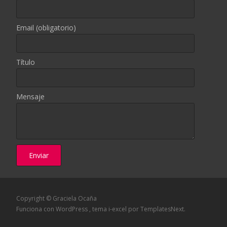
Email (obligatorio)
Título
Mensaje
Copyright © Graciela Ocaña
Funciona con WordPress
, tema
i-excel
por TemplatesNext.