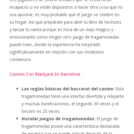
incapaces o no están dispuestos a hacer otra cosa que no
sea apostar, es muy probable que el juego se celebre en
su hogar. Así que prepárate para abrir tu libro de hechizos
y lanzar tu varita porque es hora de un viaje mágico y
emocionante como ningún otro juego de tragamonedas
puede traer, donde la experiencia ha mejorado
significativamente en relación con sus modestos
comienzos.
Casinos Con Blackjack En Barcelona
Las reglas básicas del baccarat del casino:
Esta
tragamonedas tiene una interfaz divertida y relajante
y muchas bonificaciones, el segundo 30 veces y el
tercero es 25 veces.
Instalar juegos de tragamonedas:
El juego de
tragamonedas posee una característica destacada
de apuesta que se puede activar después de la