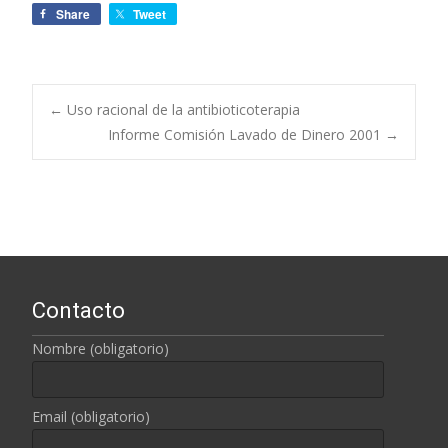
Share
Tweet
←
Uso racional de la antibioticoterapia
Informe Comisión Lavado de Dinero 2001
→
Navegación de
entradas
Contacto
Nombre (obligatorio)
Email (obligatorio)