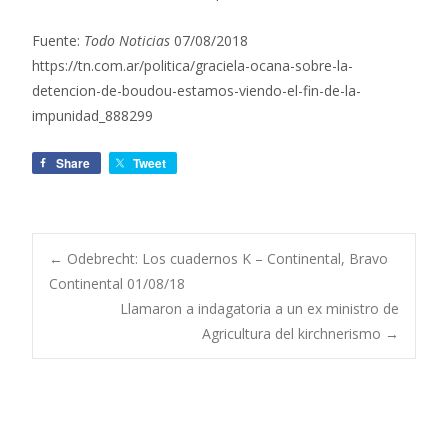
Fuente:
Todo Noticias
07/08/2018
https://tn.com.ar/politica/graciela-ocana-sobre-la-
detencion-de-boudou-estamos-viendo-el-fin-de-la-
impunidad_888299
Share
Tweet
←
Odebrecht: Los cuadernos K – Continental, Bravo
Continental 01/08/18
Navegación de
Llamaron a indagatoria a un ex ministro de
Agricultura del kirchnerismo
→
entradas