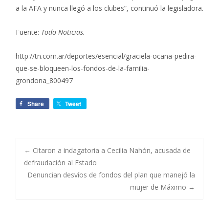
a la AFA y nunca llegó a los clubes”, continuó la legisladora.
Fuente:
Todo Noticias.
http://tn.com.ar/deportes/esencial/graciela-ocana-pedira-
que-se-bloqueen-los-fondos-de-la-familia-
grondona_800497
Share
Tweet
←
Citaron a indagatoria a Cecilia Nahón, acusada de
defraudación al Estado
Navegación de
Denuncian desvíos de fondos del plan que manejó la
mujer de Máximo
→
entradas