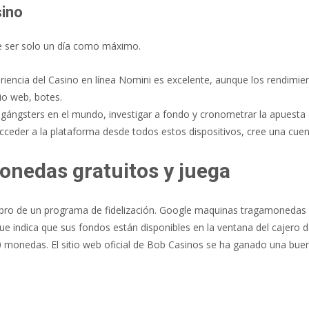
sino
le ser solo un día como máximo.
ariencia del Casino en línea Nomini es excelente, aunque los rendimie
tio web, botes.
 gángsters en el mundo, investigar a fondo y cronometrar la apuesta
ceder a la plataforma desde todos estos dispositivos, cree una cuenta
onedas gratuitos y juega
bro de un programa de fidelización. Google maquinas tragamonedas gra
ue indica que sus fondos están disponibles en la ventana del cajero 
 monedas. El sitio web oficial de Bob Casinos se ha ganado una buen