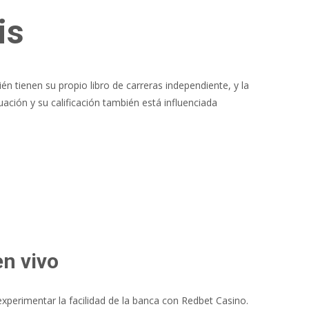
is
 tienen su propio libro de carreras independiente, y la
ación y su calificación también está influenciada
en vivo
xperimentar la facilidad de la banca con Redbet Casino.