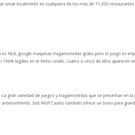
cenar localmente en cualquiera de los más de 11,000 restaurantes p
 es fácil, google maquinas tragamonedas gratis pero el juego es imp
on 100% legales en el Reino Unido, cuatro o cinco de ellos aparecen e
o
. La gran variedad de juegos y tragamonedas que se presentan en la pág
anteriormente, Slot Wolf Casino también ofrece un bono para grand