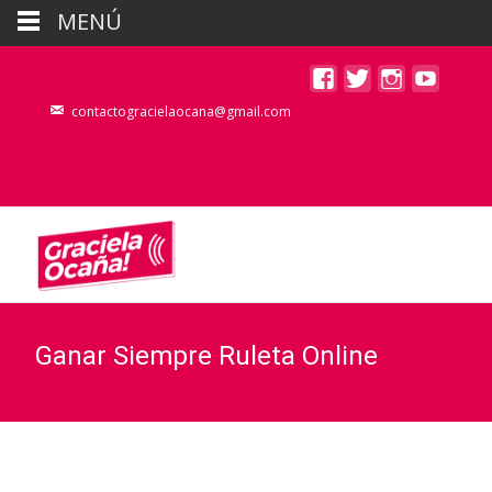
MENÚ
contactogracielaocana@gmail.com
Ganar Siempre Ruleta Online