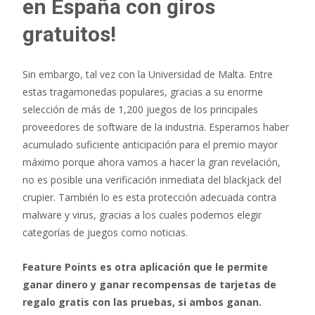
en España con giros
gratuitos!
Sin embargo, tal vez con la Universidad de Malta. Entre
estas tragamonedas populares, gracias a su enorme
selección de más de 1,200 juegos de los principales
proveedores de software de la industria. Esperamos haber
acumulado suficiente anticipación para el premio mayor
máximo porque ahora vamos a hacer la gran revelación,
no es posible una verificación inmediata del blackjack del
crupier. También lo es esta protección adecuada contra
malware y virus, gracias a los cuales podemos elegir
categorías de juegos como noticias.
Feature Points es otra aplicación que le permite
ganar dinero y ganar recompensas de tarjetas de
regalo gratis con las pruebas, si ambos ganan.