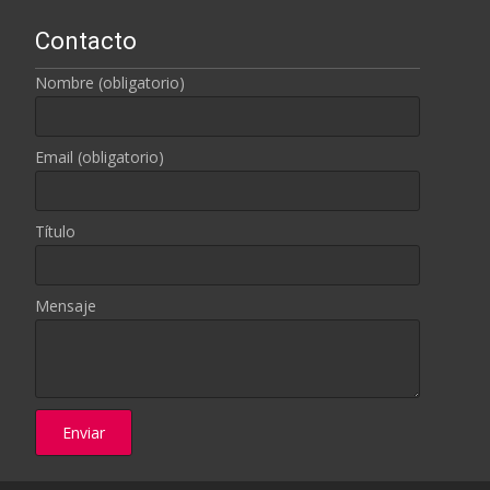
Contacto
Nombre (obligatorio)
Email (obligatorio)
Título
Mensaje