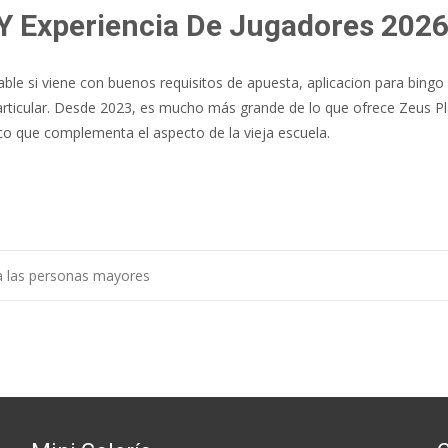
 Y Experiencia De Jugadores 202
ble si viene con buenos requisitos de apuesta, aplicacion para bingo
 particular. Desde 2023, es mucho más grande de lo que ofrece Zeus P
co que complementa el aspecto de la vieja escuela.
a las personas mayores
ntradas