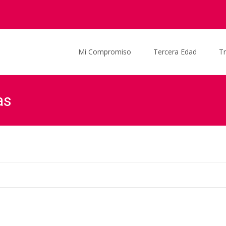
Saltar al contenido
Mi Compromiso
Tercera Edad
T
as