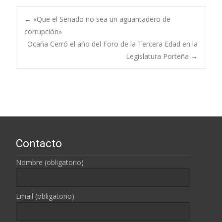
←
«Que el Senado no sea un aguantadero de
corrupción»
Navegación de
Ocaña Cerró el año del Foro de la Tercera Edad en la
Legislatura Porteña
→
entradas
Contacto
Nombre (obligatorio)
Email (obligatorio)