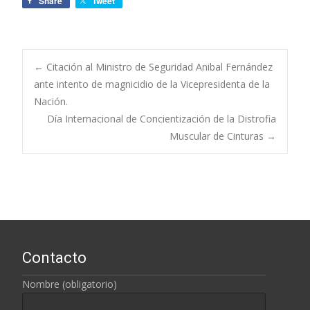
Share
Tweet
←
Citación al Ministro de Seguridad Anibal Fernández
ante intento de magnicidio de la Vicepresidenta de la
Navegación de
Nación.
Día Internacional de Concientización de la Distrofia
entradas
Muscular de Cinturas
→
Contacto
Nombre (obligatorio)