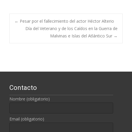
←
Pesar por el fallecimiento del actor Héctor Alterio
Día del Veterano y de los Caídos en la Guerra de
Navegación de
Malvinas e Islas del Atlántico Sur
→
entradas
Contacto
Nombre (obligatorio)
Email (obligatorio)