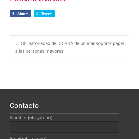
Share
Tweet
←
Obligatoriedad del GCABA de brindar soporte papel
a las personas mayores
Navegación de
entradas
Contacto
Nombre (obligatorio)
Email (obligatorio)