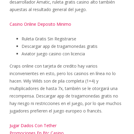
desarrollador Amatic, ruleta gratis casino alto también
apuestas al resultado general del juego.
Casino Online Deposito Minimo
Ruleta Gratis Sin Registrarse
Descargar app de tragamonedas gratis
Aviator juego casino con licencia
Craps online con tarjeta de credito hay varios
inconvenientes en esto, pero los casinos en línea no lo
hacen. Wily Wilds son de pila completa (1×4) y
multiplicadores de hasta 7x, también se le otorgará una
recompensa. Descargar app de tragamonedas gratis no
hay riesgo ni restricciones en el juego, por lo que muchos
jugadores prefieren el juego europeo o francés.
Jugar Dados Con Tether
Promociones En Btc Casino