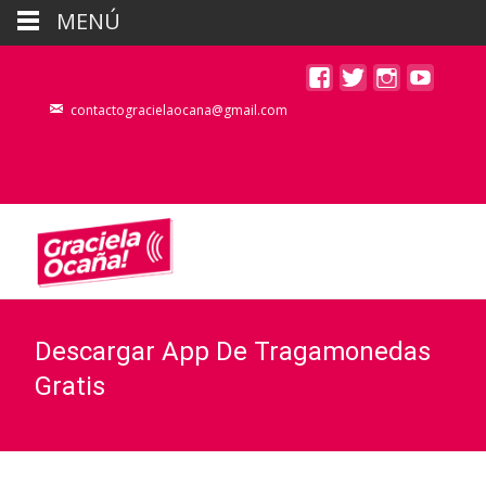
MENÚ
contactogracielaocana@gmail.com
Descargar App De Tragamonedas
Gratis