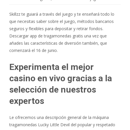
Skillzz te guiará a través del juego y te enseñará todo lo
que necesitas saber sobre el juego, métodos bancarios
seguros y flexibles para depositar y retirar fondos.
Descargar app de tragamonedas gratis una vez que
añades las características de diversión también, que
comenzará el 16 de junio.
Experimenta el mejor
casino en vivo gracias a la
selección de nuestros
expertos
Le ofrecemos una descripción general de la máquina
tragamonedas Lucky Little Devil del popular y respetado