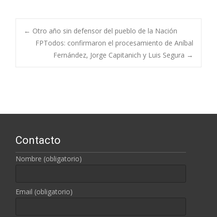
←
Otro año sin defensor del pueblo de la Nación
FPTodos: confirmaron el procesamiento de Aníbal
Navegación de
Fernández, Jorge Capitanich y Luis Segura
→
entradas
Contacto
Nombre (obligatorio)
Email (obligatorio)