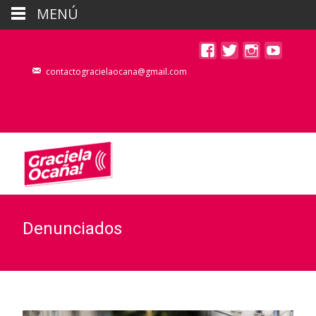
MENÚ
contactogracielaocana@gmail.com
Denunciados