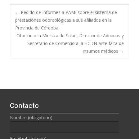
←
Pedido de Informes a PAMI sobre el sistema de
prestaciones odontológicas a sus afiliados en la
Navegación de
Provincia de Córdoba
Citación a la Ministra de Salud, Director de Aduanas y
entradas
Secretario de Comercio a la HCDN ante falta de
insumos médicos
→
Contacto
Nombre (obligatorio)
Email (obligatorio)