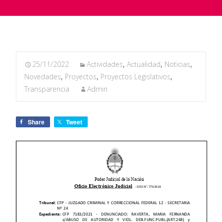
25/11/2022
Actividades
,
Actualidad
,
Noticias
,
Novedades
,
Proyectos
,
Proyectos Legislativos
,
Transparencia
Admin
Share
Tweet