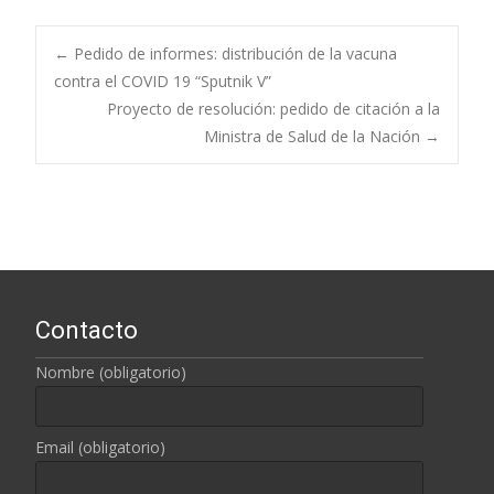
←
Pedido de informes: distribución de la vacuna
contra el COVID 19 “Sputnik V”
Navegación de
Proyecto de resolución: pedido de citación a la
Ministra de Salud de la Nación
→
entradas
Contacto
Nombre (obligatorio)
Email (obligatorio)