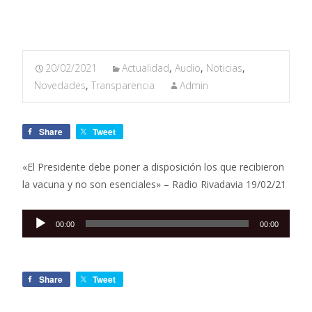
20/02/2021
Actualidad
,
Audio
,
Noticias
,
Novedades
,
Transparencia
Admin
Share
Tweet
«El Presidente debe poner a disposición los que recibieron
la vacuna y no son esenciales» – Radio Rivadavia 19/02/21
Reproductor
00:00
00:00
de
audio
Share
Tweet