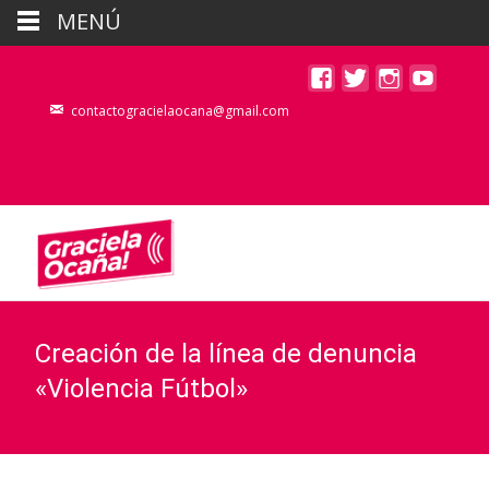
MENÚ
contactogracielaocana@gmail.com
Creación de la línea de denuncia
«Violencia Fútbol»