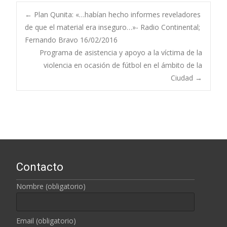
←
Plan Qunita: «…habían hecho informes reveladores
de que el material era inseguro…»- Radio Continental;
Navegación de
Fernando Bravo 16/02/2016
Programa de asistencia y apoyo a la víctima de la
entradas
violencia en ocasión de fútbol en el ámbito de la
Ciudad
→
Contacto
Nombre (obligatorio)
Email (obligatorio)