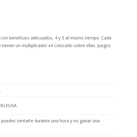
 con beneficios adecuados, 4 y 5 al mismo tiempo. Cada
tienen un multiplicador x4 colocado sobre ellas. Juegos
.
AMBLEUSA.
, puedes sentarte durante una hora y no ganar una