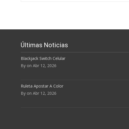
Navegación de e
Últimas Noticias
Blackjack Switch Celular
By on Abr 12, 2026
Ruleta Apostar A Color
By on Abr 12, 2026