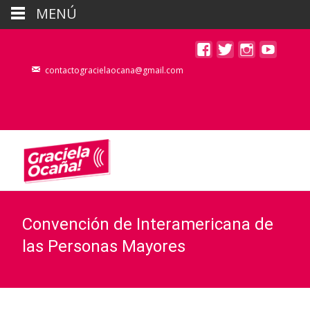
MENÚ
contactogracielaocana@gmail.com
Convención de Interamericana de
las Personas Mayores