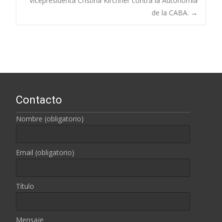
Vicepresidenta Cristina Kirchner contra la Autonomía
entradas
de la CABA.
→
Contacto
Nombre (obligatorio)
Email (obligatorio)
Título
Mensaje