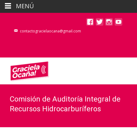
MENÚ
contactogracielaocana@gmail.com
Comisión de Auditoría Integral de
Recursos Hidrocarburíferos