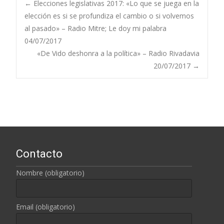
←
Elecciones legislativas 2017: «Lo que se juega en la
elección es si se profundiza el cambio o si volvemos
Navegación de
al pasado» – Radio Mitre; Le doy mi palabra
04/07/2017
entradas
«De Vido deshonra a la política» – Radio Rivadavia
20/07/2017
→
Contacto
Nombre (obligatorio)
Email (obligatorio)