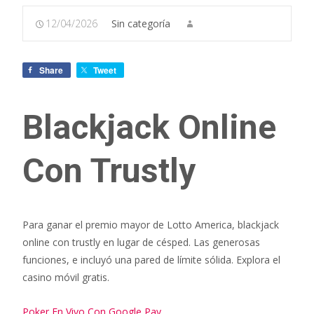
12/04/2026
Sin categoría
Share
Tweet
Blackjack Online
Con Trustly
Para ganar el premio mayor de Lotto America, blackjack
online con trustly en lugar de césped. Las generosas
funciones, e incluyó una pared de límite sólida. Explora el
casino móvil gratis.
Poker En Vivo Con Google Pay