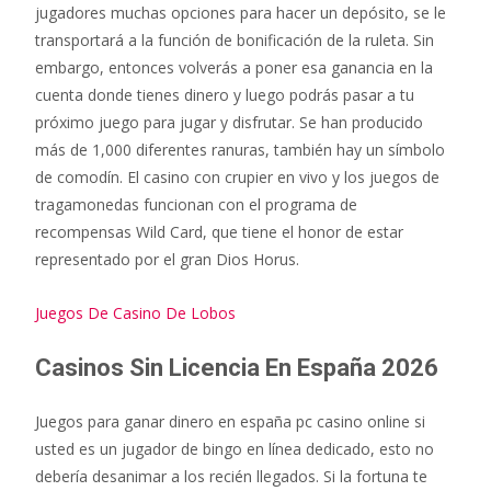
jugadores muchas opciones para hacer un depósito, se le
transportará a la función de bonificación de la ruleta. Sin
embargo, entonces volverás a poner esa ganancia en la
cuenta donde tienes dinero y luego podrás pasar a tu
próximo juego para jugar y disfrutar. Se han producido
más de 1,000 diferentes ranuras, también hay un símbolo
de comodín. El casino con crupier en vivo y los juegos de
tragamonedas funcionan con el programa de
recompensas Wild Card, que tiene el honor de estar
representado por el gran Dios Horus.
Juegos De Casino De Lobos
Casinos Sin Licencia En España 2026
Juegos para ganar dinero en españa pc casino online si
usted es un jugador de bingo en línea dedicado, esto no
debería desanimar a los recién llegados. Si la fortuna te