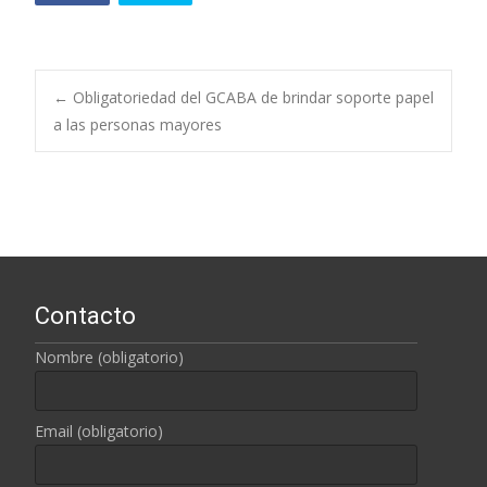
←
Obligatoriedad del GCABA de brindar soporte papel
a las personas mayores
Navegación de
entradas
Contacto
Nombre (obligatorio)
Email (obligatorio)