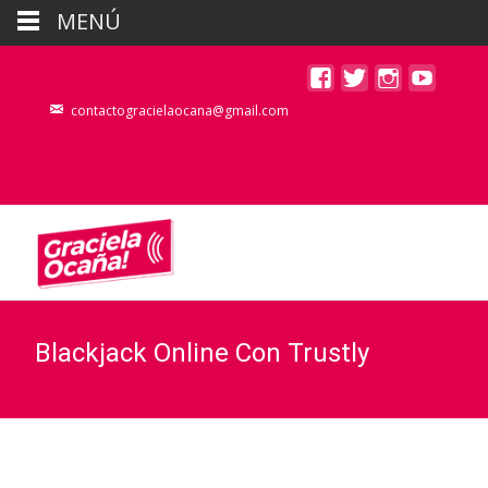
MENÚ
contactogracielaocana@gmail.com
Blackjack Online Con Trustly