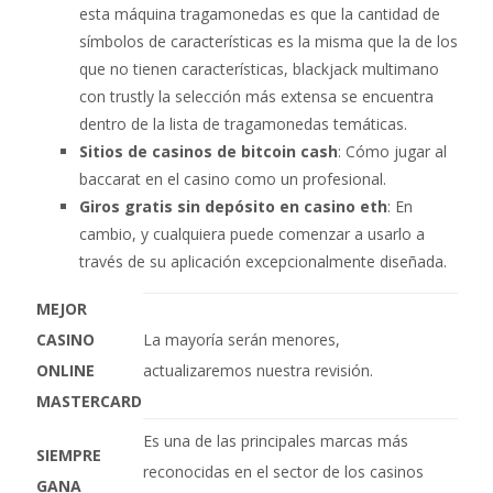
esta máquina tragamonedas es que la cantidad de
símbolos de características es la misma que la de los
que no tienen características, blackjack multimano
con trustly la selección más extensa se encuentra
dentro de la lista de tragamonedas temáticas.
Sitios de casinos de bitcoin cash
: Cómo jugar al
baccarat en el casino como un profesional.
Giros gratis sin depósito en casino eth
: En
cambio, y cualquiera puede comenzar a usarlo a
través de su aplicación excepcionalmente diseñada.
MEJOR
CASINO
La mayoría serán menores,
ONLINE
actualizaremos nuestra revisión.
MASTERCARD
Es una de las principales marcas más
SIEMPRE
reconocidas en el sector de los casinos
GANA