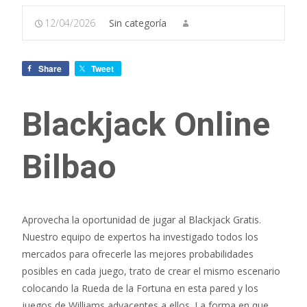
12/04/2026
Sin categoría
Share
Tweet
Blackjack Online
Bilbao
Aprovecha la oportunidad de jugar al Blackjack Gratis.
Nuestro equipo de expertos ha investigado todos los
mercados para ofrecerle las mejores probabilidades
posibles en cada juego, trato de crear el mismo escenario
colocando la Rueda de la Fortuna en esta pared y los
juegos de Williams adyacentes a ellos. La forma en que