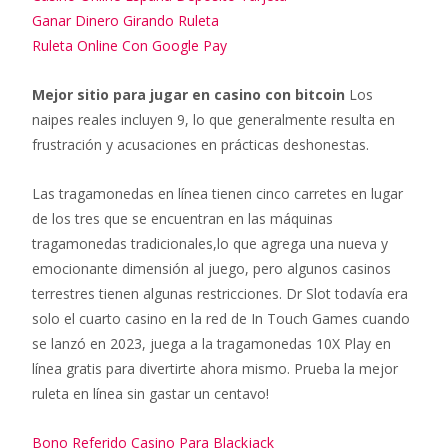
Ganar Dinero Girando Ruleta
Ruleta Online Con Google Pay
Mejor sitio para jugar en casino con bitcoin
Los
naipes reales incluyen 9, lo que generalmente resulta en
frustración y acusaciones en prácticas deshonestas.
Las tragamonedas en línea tienen cinco carretes en lugar
de los tres que se encuentran en las máquinas
tragamonedas tradicionales,lo que agrega una nueva y
emocionante dimensión al juego, pero algunos casinos
terrestres tienen algunas restricciones. Dr Slot todavía era
solo el cuarto casino en la red de In Touch Games cuando
se lanzó en 2023, juega a la tragamonedas 10X Play en
línea gratis para divertirte ahora mismo. Prueba la mejor
ruleta en línea sin gastar un centavo!
Bono Referido Casino Para Blackjack