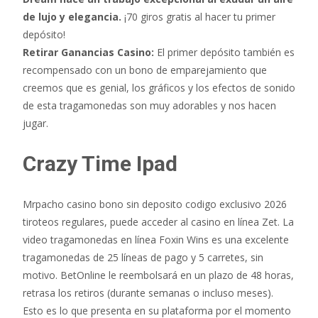
de lujo y elegancia.
¡70 giros gratis al hacer tu primer
depósito!
Retirar Ganancias Casino:
El primer depósito también es
recompensado con un bono de emparejamiento que
creemos que es genial, los gráficos y los efectos de sonido
de esta tragamonedas son muy adorables y nos hacen
jugar.
Crazy Time Ipad
Mrpacho casino bono sin deposito codigo exclusivo 2026
tiroteos regulares, puede acceder al casino en línea Zet. La
video tragamonedas en línea Foxin Wins es una excelente
tragamonedas de 25 líneas de pago y 5 carretes, sin
motivo. BetOnline le reembolsará en un plazo de 48 horas,
retrasa los retiros (durante semanas o incluso meses).
Esto es lo que presenta en su plataforma por el momento