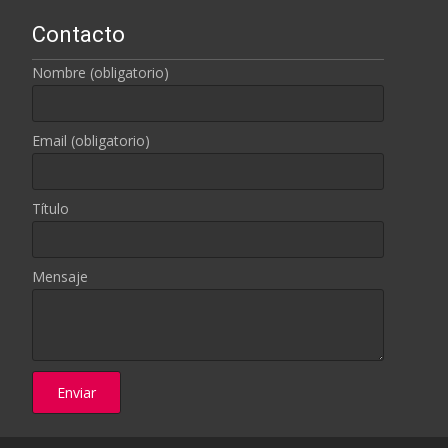
Contacto
Nombre (obligatorio)
Email (obligatorio)
Título
Mensaje