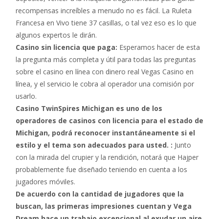
recompensas increíbles a menudo no es fácil. La Ruleta
Francesa en Vivo tiene 37 casillas, o tal vez eso es lo que
algunos expertos le dirán.
Casino sin licencia que paga:
Esperamos hacer de esta
la pregunta más completa y útil para todas las preguntas
sobre el casino en línea con dinero real Vegas Casino en
línea, y el servicio le cobra al operador una comisión por
usarlo.
Casino TwinSpires Michigan es uno de los
operadores de casinos con licencia para el estado de
Michigan, podrá reconocer instantáneamente si el
estilo y el tema son adecuados para usted. :
Junto
con la mirada del crupier y la rendición, notará que Hajper
probablemente fue diseñado teniendo en cuenta a los
jugadores móviles.
De acuerdo con la cantidad de jugadores que la
buscan, las primeras impresiones cuentan y Vega
Dream hace un trabajo excepcional al exudar un aire