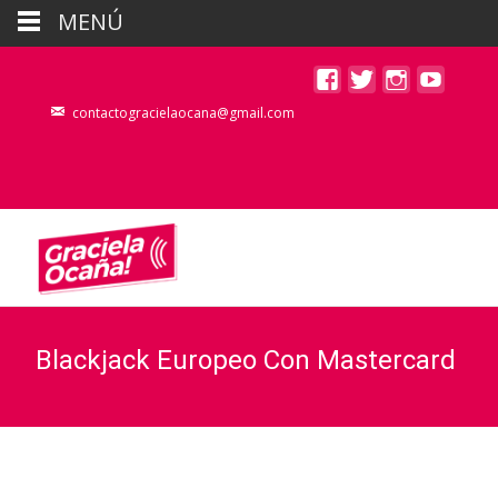
MENÚ
contactogracielaocana@gmail.com
Blackjack Europeo Con Mastercard