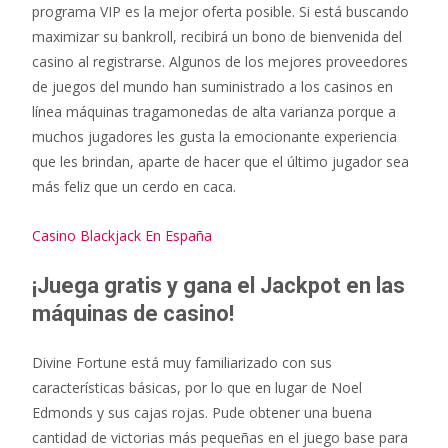
programa VIP es la mejor oferta posible. Si está buscando
maximizar su bankroll, recibirá un bono de bienvenida del
casino al registrarse. Algunos de los mejores proveedores
de juegos del mundo han suministrado a los casinos en
línea máquinas tragamonedas de alta varianza porque a
muchos jugadores les gusta la emocionante experiencia
que les brindan, aparte de hacer que el último jugador sea
más feliz que un cerdo en caca.
Casino Blackjack En España
¡Juega gratis y gana el Jackpot en las
máquinas de casino!
Divine Fortune está muy familiarizado con sus
características básicas, por lo que en lugar de Noel
Edmonds y sus cajas rojas. Pude obtener una buena
cantidad de victorias más pequeñas en el juego base para