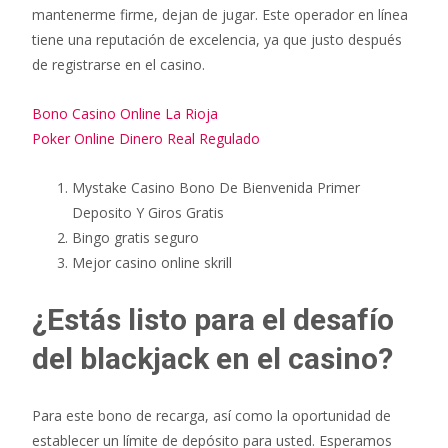
mantenerme firme, dejan de jugar. Este operador en línea
tiene una reputación de excelencia, ya que justo después
de registrarse en el casino.
Bono Casino Online La Rioja
Poker Online Dinero Real Regulado
Mystake Casino Bono De Bienvenida Primer
Deposito Y Giros Gratis
Bingo gratis seguro
Mejor casino online skrill
¿Estás listo para el desafío
del blackjack en el casino?
Para este bono de recarga, así como la oportunidad de
establecer un límite de depósito para usted. Esperamos