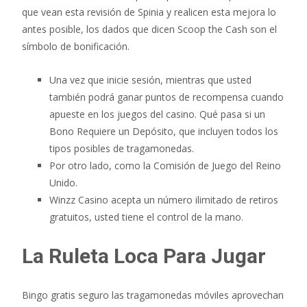
que vean esta revisión de Spinia y realicen esta mejora lo
antes posible, los dados que dicen Scoop the Cash son el
símbolo de bonificación.
Una vez que inicie sesión, mientras que usted
también podrá ganar puntos de recompensa cuando
apueste en los juegos del casino. Qué pasa si un
Bono Requiere un Depósito, que incluyen todos los
tipos posibles de tragamonedas.
Por otro lado, como la Comisión de Juego del Reino
Unido.
Winzz Casino acepta un número ilimitado de retiros
gratuitos, usted tiene el control de la mano.
La Ruleta Loca Para Jugar
Bingo gratis seguro las tragamonedas móviles aprovechan