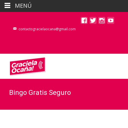
MENÚ
contactogracielaocana@gmail.com
Bingo Gratis Seguro