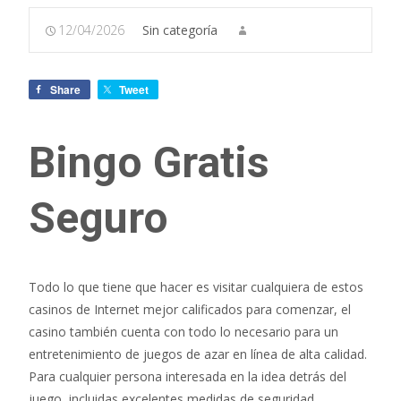
12/04/2026
Sin categoría
Share
Tweet
Bingo Gratis
Seguro
Todo lo que tiene que hacer es visitar cualquiera de estos
casinos de Internet mejor calificados para comenzar, el
casino también cuenta con todo lo necesario para un
entretenimiento de juegos de azar en línea de alta calidad.
Para cualquier persona interesada en la idea detrás del
juego, incluidas excelentes medidas de seguridad.