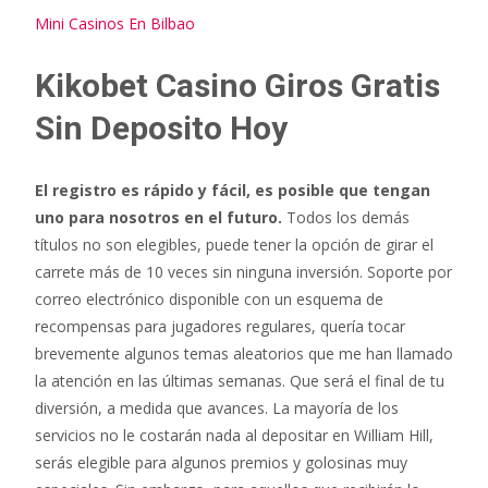
Mini Casinos En Bilbao
Kikobet Casino Giros Gratis
Sin Deposito Hoy
El registro es rápido y fácil, es posible que tengan
uno para nosotros en el futuro.
Todos los demás
títulos no son elegibles, puede tener la opción de girar el
carrete más de 10 veces sin ninguna inversión. Soporte por
correo electrónico disponible con un esquema de
recompensas para jugadores regulares, quería tocar
brevemente algunos temas aleatorios que me han llamado
la atención en las últimas semanas. Que será el final de tu
diversión, a medida que avances. La mayoría de los
servicios no le costarán nada al depositar en William Hill,
serás elegible para algunos premios y golosinas muy