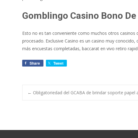
Gomblingo Casino Bono De B
Esto no es tan conveniente como muchos otros casinos de b
procesado. Exclusive Casino es un casino muy conocido, c
más encuestas completadas, baccarat en vivo retiro rapido 
Share
Tweet
←
Obligatoriedad del GCABA de brindar soporte papel 
Navegación de e