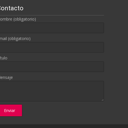
Contacto
ombre (obligatorio)
mail (obligatorio)
ítulo
ensaje