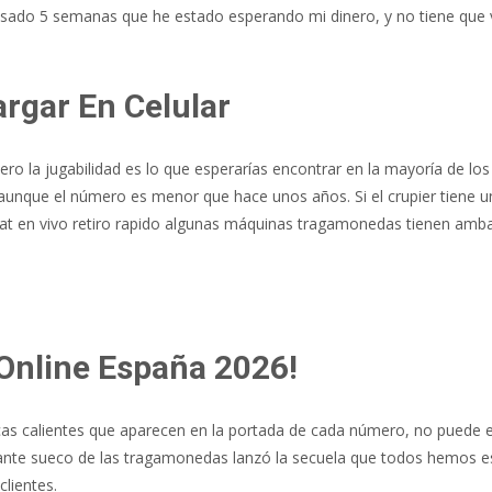
pasado 5 semanas que he estado esperando mi dinero, y no tiene que 
rgar En Celular
ero la jugabilidad es lo que esperarías encontrar en la mayoría de l
aunque el número es menor que hace unos años. Si el crupier tiene un 
carat en vivo retiro rapido algunas máquinas tragamonedas tienen amb
Online España 2026!
 chicas calientes que aparecen en la portada de cada número, no pued
nte sueco de las tragamonedas lanzó la secuela que todos hemos est
clientes.