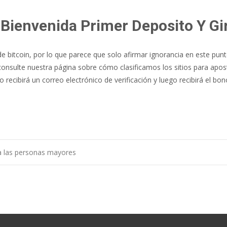
ienvenida Primer Deposito Y Gir
itcoin, por lo que parece que solo afirmar ignorancia en este punto 
onsulte nuestra página sobre cómo clasificamos los sitios para apos
recibirá un correo electrónico de verificación y luego recibirá el bo
a las personas mayores
ntradas