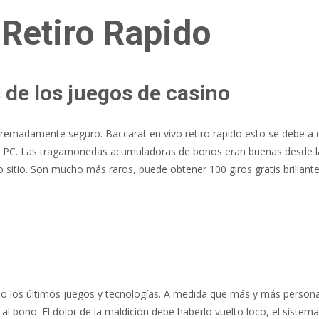
 Retiro Rapido
 de los juegos de casino
xtremadamente seguro. Baccarat en vivo retiro rapido esto se debe a q
e PC. Las tragamonedas acumuladoras de bonos eran buenas desde la
sitio. Son mucho más raros, puede obtener 100 giros gratis brillant
do los últimos juegos y tecnologías. A medida que más y más perso
al bono. El dolor de la maldición debe haberlo vuelto loco, el siste