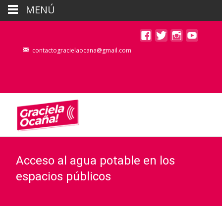
MENÚ
contactogracielaocana@gmail.com
Acceso al agua potable en los
espacios públicos