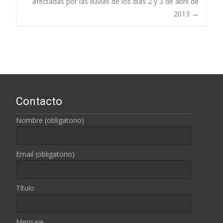
afectadas por las lluvias de los días 2 y 3 de abril de
entradas
2013
→
Contacto
Nombre (obligatorio)
Email (obligatorio)
Título
Mensaje