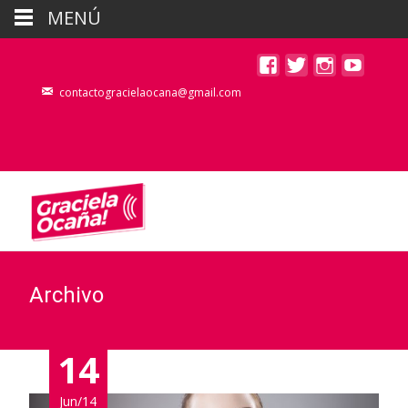
MENÚ
contactogracielaocana@gmail.com
Archivo
14
Jun/14